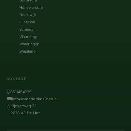
Dordrecht
Honselersdijk
Naaldwijk
Pijnacker
Schiedam
Vlaardingen
Wateringen
Westland
CONTACT
✆
0611454975
info@stendertkozijnen.nl
◎
Kijckerweg 72
2678 AE De Lier