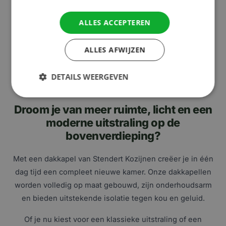
ALLES ACCEPTEREN
ALLES AFWIJZEN
DETAILS WEERGEVEN
Droom je van meer ruimte, licht en een
moderne uitstraling op de
bovenverdieping?
Met een dakkapel van Stendert Kozijnen creëer je in één
dag tijd een compleet nieuwe kamer. Onze dakkapellen
worden volledig op maat gebouwd, zijn onderhoudsarm
en bieden uitstekende isolatie tegen kou en geluid.
Of je nu kiest voor een klassieke uitstraling of een